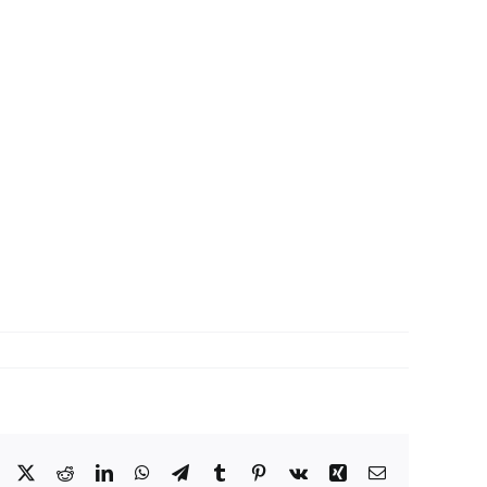
Facebook
X
Reddit
LinkedIn
WhatsApp
Telegram
Tumblr
Pinterest
Vk
Xing
Correo