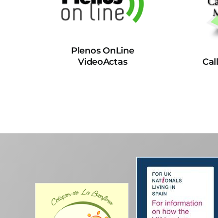
Plenos OnLine
VideoActas
Cal