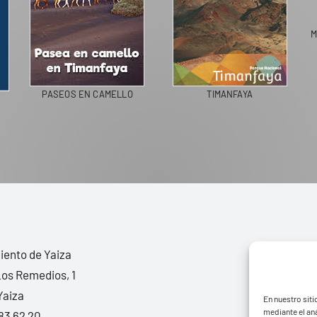
PASEOS EN CAMELLO
TIMANFAYA
ento de Yaiza
Los Remedios, 1
Yaiza
En nuestro siti
mediante el aná
83 62 20