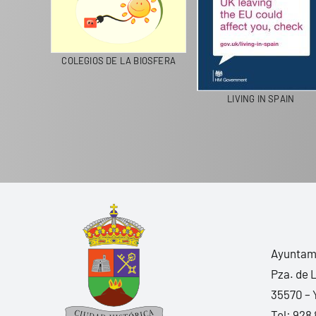
RECICLA
COLEGIOS DE LA BIOSFERA
LIVING IN SPAIN
Ayuntami
Pza. de 
35570 – 
Tel:
928 