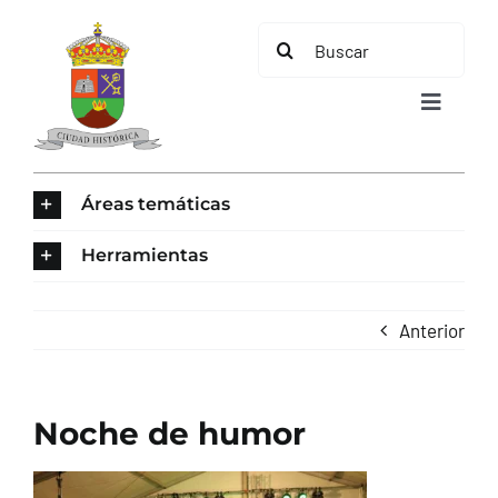
Saltar
Buscar:
al
contenido
Toggle
Navigat
INICIO
Áreas temáticas
ÁREAS TEMÁTICAS
Herramientas
EL MUNICIPIO
Anterior
AYUNTAMIENTO
Noche de humor
TURISMO