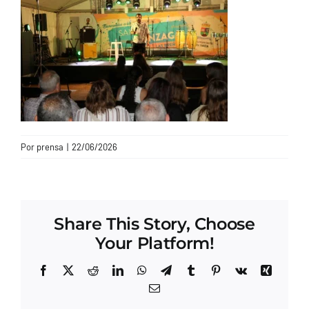
CONTACTO
Por
prensa
|
22/06/2026
Share This Story, Choose
Your Platform!
Facebook
X
Reddit
LinkedIn
WhatsApp
Telegram
Tumblr
Pinterest
Vk
Xing
Correo
electrónico