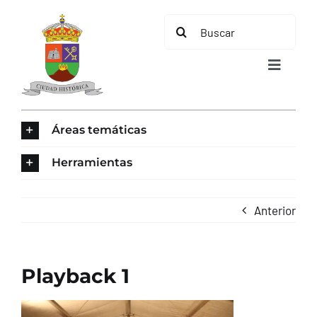
Saltar
Buscar:
al
contenido
Toggle
Navigat
INICIO
Áreas temáticas
ÁREAS TEMÁTICAS
Herramientas
EL MUNICIPIO
Anterior
AYUNTAMIENTO
Playback 1
TURISMO