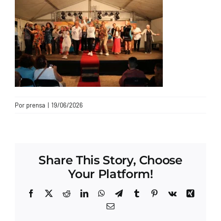
CONTACTO
Por
prensa
|
19/06/2026
Share This Story, Choose
Your Platform!
Facebook
X
Reddit
LinkedIn
WhatsApp
Telegram
Tumblr
Pinterest
Vk
Xing
Correo
electrónico