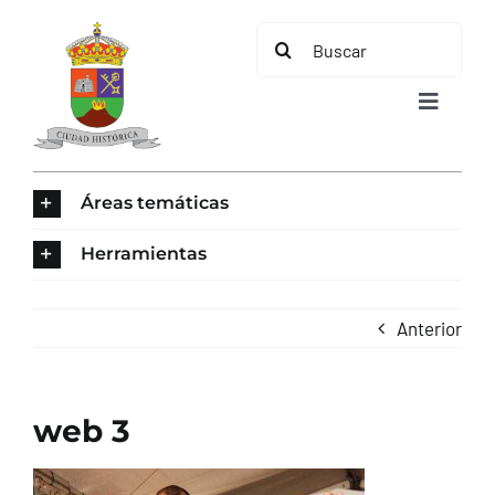
Saltar
Buscar:
al
contenido
Toggle
Navigat
INICIO
Áreas temáticas
ÁREAS TEMÁTICAS
Herramientas
EL MUNICIPIO
Anterior
AYUNTAMIENTO
web 3
TURISMO