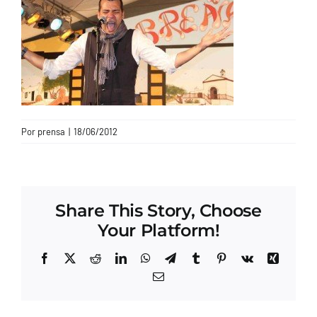
CONTACTO
Por
prensa
|
18/06/2012
Share This Story, Choose
Your Platform!
Facebook
X
Reddit
LinkedIn
WhatsApp
Telegram
Tumblr
Pinterest
Vk
Xing
Correo
electrónico