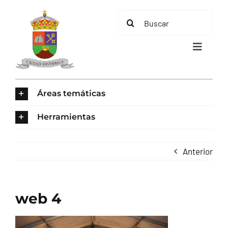
Saltar
Buscar:
al
contenido
Toggle
Navigat
INICIO
Áreas temáticas
ÁREAS TEMÁTICAS
Herramientas
EL MUNICIPIO
Anterior
AYUNTAMIENTO
web 4
TURISMO