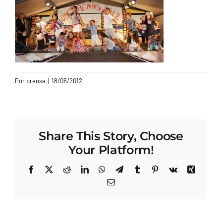
CONTACTO
Por
prensa
|
18/06/2012
Share This Story, Choose
Your Platform!
Facebook
X
Reddit
LinkedIn
WhatsApp
Telegram
Tumblr
Pinterest
Vk
Xing
Correo
electrónico