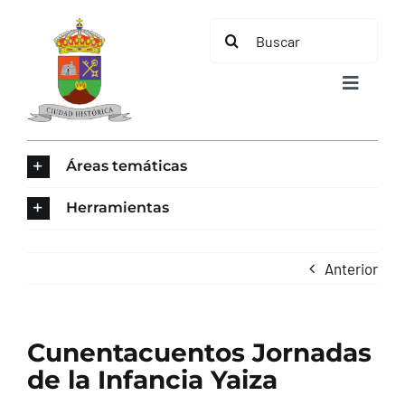
Saltar
Buscar:
al
contenido
Toggle
Navigat
INICIO
Áreas temáticas
ÁREAS TEMÁTICAS
Herramientas
EL MUNICIPIO
Anterior
AYUNTAMIENTO
Cunentacuentos Jornadas
TURISMO
de la Infancia Yaiza