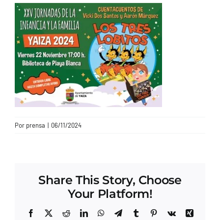
CONTACTO
Por
prensa
|
06/11/2024
Share This Story, Choose
Your Platform!
Facebook
X
Reddit
LinkedIn
WhatsApp
Telegram
Tumblr
Pinterest
Vk
Xing