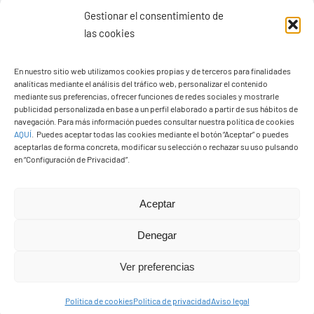
Gestionar el consentimiento de
las cookies
En nuestro sitio web utilizamos cookies propias y de terceros para finalidades
Ayuntamiento de Yaiza
analíticas mediante el análisis del tráfico web, personalizar el contenido
mediante sus preferencias, ofrecer funciones de redes sociales y mostrarle
Pza. de Los Remedios, 1
publicidad personalizada en base a un perfil elaborado a partir de sus hábitos de
navegación. Para más información puedes consultar nuestra política de cookies
35570 – Yaiza
AQUÍ
.
Puedes aceptar todas las cookies mediante el botón “Aceptar” o puedes
Tel:
928 83 62 20
aceptarlas de forma concreta, modificar su selección o rechazar su uso pulsando
en “Configuración de Privacidad”.
Toggle
Aceptar
Navigation
© Copyright2026 Ayuntamiento de Yaiza - Todos los
Transparencia
Denegar
derechos reservads
Ver preferencias
Aviso legal
Diseño web Solucionet.com
&
Cibernatural
Política de cookies
Política de privacidad
Aviso legal