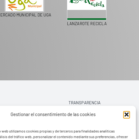
ERCADO MUNICIPAL DE UGA
LANZAROTE RECICLA
COLEGI
TRANSPARENCIA
Gestionar el consentimiento de las cookies
AVISO LEGAL
o web utilizamos cookies propias y de terceros para finalidades analíticas
POLÍTICA DE PRIVACIDAD
lisis del tráfico web, personalizar el contenido mediante sus preferencias, ofrecer