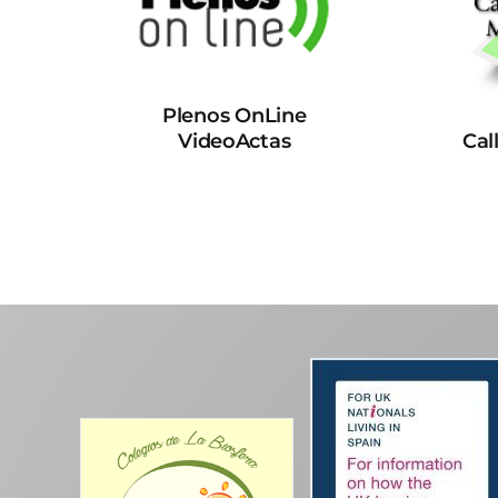
Plenos OnLine
VideoActas
Cal