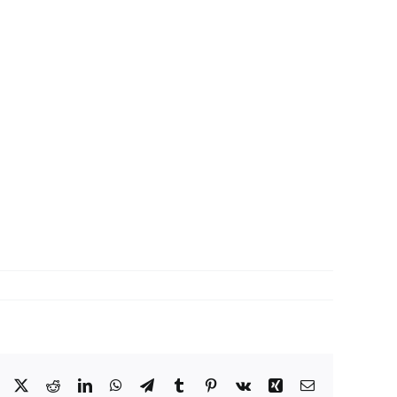
Facebook
X
Reddit
LinkedIn
WhatsApp
Telegram
Tumblr
Pinterest
Vk
Xing
Correo