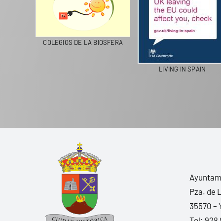
CICLA
COLEGIOS DE LA BIOSFERA
LIVING IN SPAIN
Ayuntami
Pza. de 
35570 – 
Tel:
928 