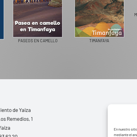
M
PASEOS EN CAMELLO
TIMANFAYA
ento de Yaiza
Los Remedios, 1
Yaiza
En nuestro siti
mediante el aná
83 62 20