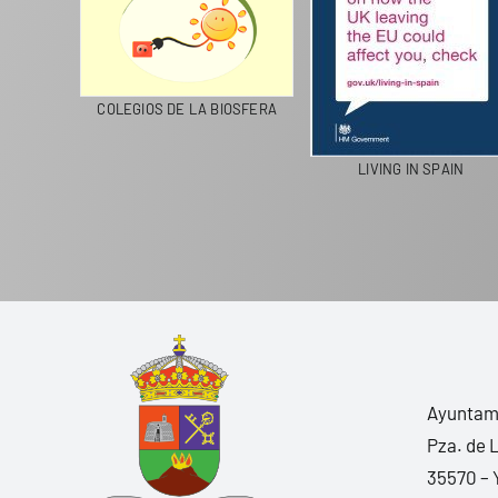
CICLA
COLEGIOS DE LA BIOSFERA
LIVING IN SPAIN
Ayuntami
Pza. de 
35570 – 