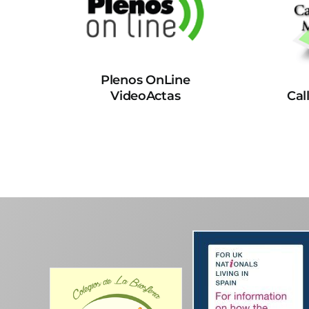
Plenos OnLine
VideoActas
Cal