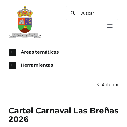
Saltar
Buscar:
al
contenido
Toggle
Navigat
INICIO
Áreas temáticas
ÁREAS TEMÁTICAS
Herramientas
EL MUNICIPIO
Anterior
AYUNTAMIENTO
Cartel Carnaval Las Breñas
TURISMO
2026