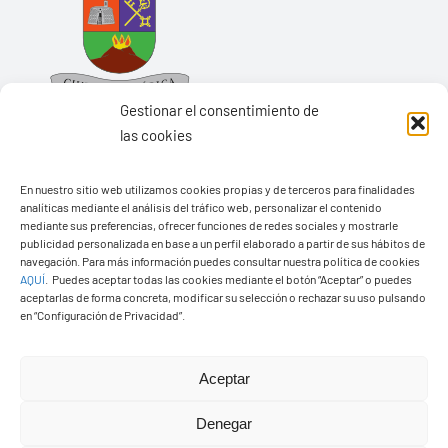
Gestionar el consentimiento de
las cookies
En nuestro sitio web utilizamos cookies propias y de terceros para finalidades
Ayuntamiento de Yaiza
analíticas mediante el análisis del tráfico web, personalizar el contenido
mediante sus preferencias, ofrecer funciones de redes sociales y mostrarle
Pza. de Los Remedios, 1
publicidad personalizada en base a un perfil elaborado a partir de sus hábitos de
navegación. Para más información puedes consultar nuestra política de cookies
35570 – Yaiza
AQUÍ
.
Puedes aceptar todas las cookies mediante el botón “Aceptar” o puedes
Tel:
928 83 62 20
aceptarlas de forma concreta, modificar su selección o rechazar su uso pulsando
en “Configuración de Privacidad”.
Toggle
Aceptar
Navigation
© Copyright2026 Ayuntamiento de Yaiza - Todos los
Transparencia
Denegar
derechos reservads