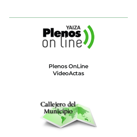
Plenos OnLine
VideoActas