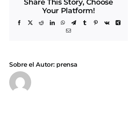
Share This Story, Choose
Your Platform!
Facebook
X
Reddit
LinkedIn
WhatsApp
Telegram
Tumblr
Pinterest
Vk
Xing
Correo
electrónico
Sobre el Autor:
prensa