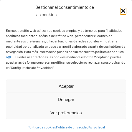
Gestionar el consentimiento de
las cookies
En nuestro sitio web utilizamos cookies propias y de terceros para finalidades
Ayuntamiento de Yaiza
analíticas mediante el análisis del tráfico web, personalizar el contenido
mediante sus preferencias, ofrecer funciones de redes sociales y mostrarle
Pza. de Los Remedios, 1
publicidad personalizada en base a un perfil elaborado a partir de sus hábitos de
35570 – Yaiza
navegación. Para más información puedes consultar nuestra política de cookies
AQUÍ
.
Puedes aceptar todas las cookies mediante el botón “Aceptar” o puedes
Tel:
928 83 62 20
aceptarlas de forma concreta, modificar su selección o rechazar su uso pulsando
en “Configuración de Privacidad”.
Toggle
Aceptar
Navigation
© Copyright2026 Ayuntamiento de Yaiza - Todos los
Transparencia
Denegar
derechos reservads
Ver preferencias
Aviso legal
Diseño web Solucionet.com
&
Cibernatural
Política de cookies
Política de privacidad
Aviso legal