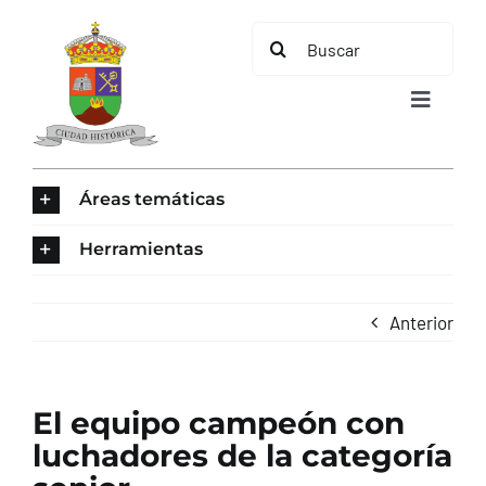
Saltar
Buscar:
al
contenido
Toggle
Navigat
INICIO
Áreas temáticas
ÁREAS TEMÁTICAS
Herramientas
EL MUNICIPIO
Anterior
AYUNTAMIENTO
El equipo campeón con
TURISMO
luchadores de la categoría