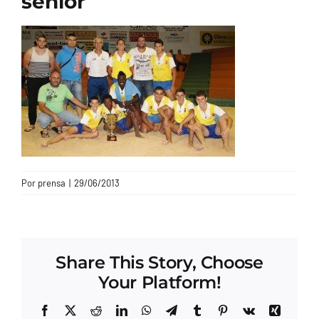
senior
CONTACTO
Por
prensa
|
29/06/2013
Share This Story, Choose
Your Platform!
Facebook
X
Reddit
LinkedIn
WhatsApp
Telegram
Tumblr
Pinterest
Vk
Xing