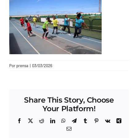
CONTACTO
Por
prensa
|
03/03/2026
Share This Story, Choose
Your Platform!
Facebook
X
Reddit
LinkedIn
WhatsApp
Telegram
Tumblr
Pinterest
Vk
Xing
Correo
electrónico