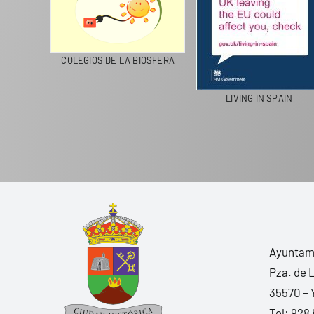
CICLA
COLEGIOS DE LA BIOSFERA
LIVING IN SPAIN
Ayuntami
Pza. de 
35570 – 
Tel:
928 