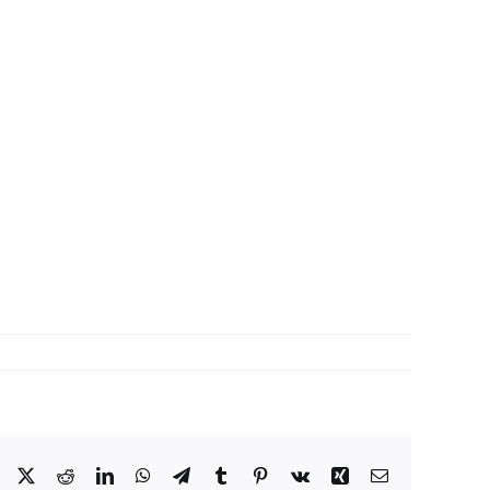
Facebook
X
Reddit
LinkedIn
WhatsApp
Telegram
Tumblr
Pinterest
Vk
Xing
Correo