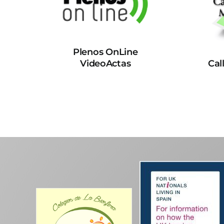
Plenos OnLine
VideoActas
Cal