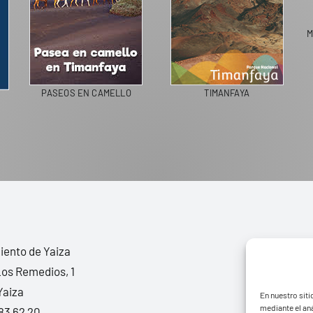
M
PASEOS EN CAMELLO
TIMANFAYA
ento de Yaiza
Los Remedios, 1
Yaiza
En nuestro siti
mediante el aná
83 62 20