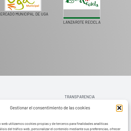
ERCADO MUNICIPAL DE UGA
LANZAROTE RECICLA
COLEGI
TRANSPARENCIA
Gestionar el consentimiento de las cookies
AVISO LEGAL
o web utilizamos cookies propias y de terceros para finalidades analíticas
POLÍTICA DE PRIVACIDAD
lisis del tráfico web, personalizar el contenido mediante sus preferencias, ofrecer