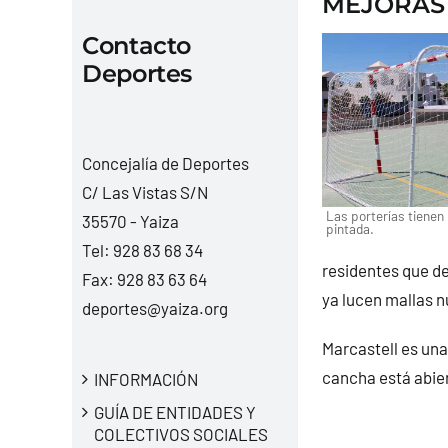
MEJORAS 
Contacto
Deportes
Concejalía de Deportes
C/ Las Vistas S/N
Las porterías tienen
35570 - Yaiza
pintada.
Tel:
928 83 68 34
residentes que d
Fax: 928 83 63 64
ya lucen mallas n
deportes@yaiza.org
Marcastell es una
cancha está abier
INFORMACIÓN
GUÍA DE ENTIDADES Y
COLECTIVOS SOCIALES