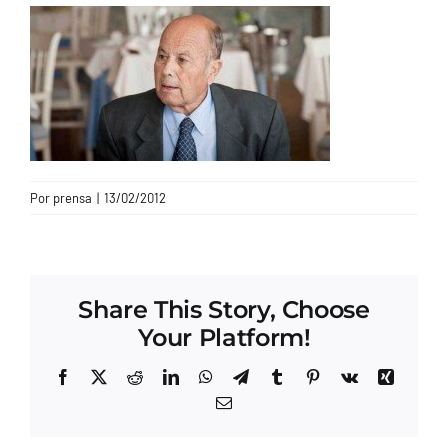
CONTACTO
Por
prensa
|
13/02/2012
Share This Story, Choose
Your Platform!
Facebook
X
Reddit
LinkedIn
WhatsApp
Telegram
Tumblr
Pinterest
Vk
Xing
Correo
electrónico