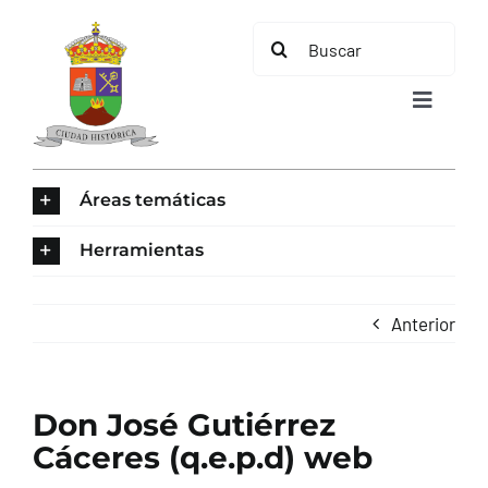
Saltar
Buscar:
al
contenido
Toggle
Navigat
INICIO
Áreas temáticas
ÁREAS TEMÁTICAS
Herramientas
EL MUNICIPIO
Anterior
AYUNTAMIENTO
Don José Gutiérrez
TURISMO
Cáceres (q.e.p.d) web