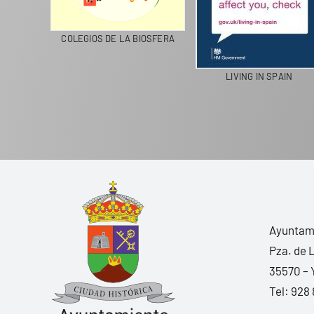
ECICLA
COLEGIOS DE LA BIOSFERA
LIVING IN SPAIN
Ayuntami
Pza. de 
35570 – 
Tel:
928 