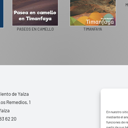
PASEOS EN CAMELLO
TIMANFAYA
ento de Yaiza
Los Remedios, 1
Yaiza
En nuestro siti
mediante el aná
83 62 20
funciones de r
partir de sus 