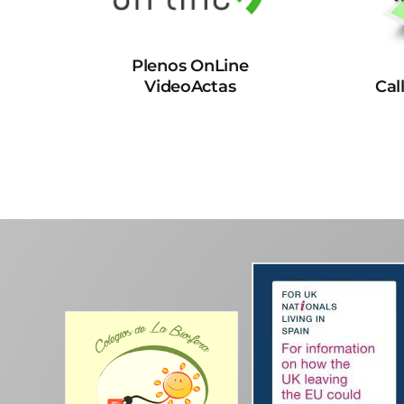
Plenos OnLine
VideoActas
Cal