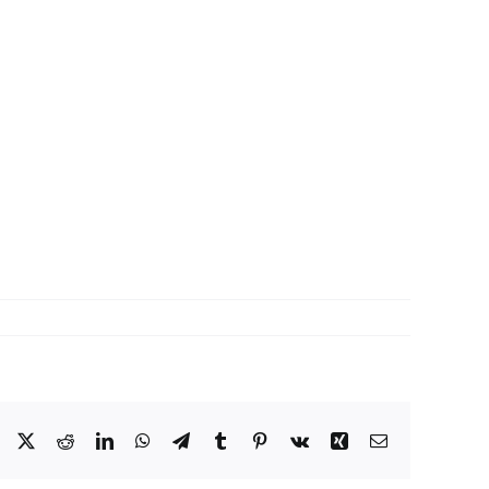
Facebook
X
Reddit
LinkedIn
WhatsApp
Telegram
Tumblr
Pinterest
Vk
Xing
Correo
electrónico