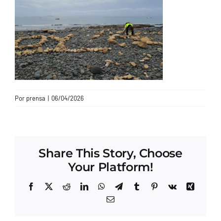
CONTACTO
Por
prensa
|
06/04/2026
Share This Story, Choose
Your Platform!
Facebook
X
Reddit
LinkedIn
WhatsApp
Telegram
Tumblr
Pinterest
Vk
Xing
Correo
electrónico