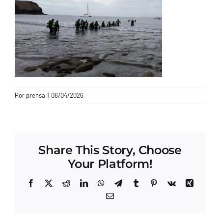
CONTACTO
Por
prensa
|
06/04/2026
Share This Story, Choose
Your Platform!
Facebook
X
Reddit
LinkedIn
WhatsApp
Telegram
Tumblr
Pinterest
Vk
Xing
Correo
electrónico