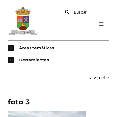
Saltar
Buscar:
al
contenido
Toggle
Navigat
INICIO
Áreas temáticas
ÁREAS TEMÁTICAS
Herramientas
EL MUNICIPIO
Anterior
AYUNTAMIENTO
foto 3
TURISMO