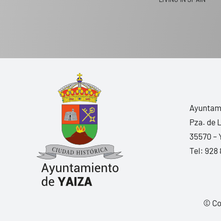
Ayuntami
Pza. de 
35570 – 
Tel:
928 
© Co