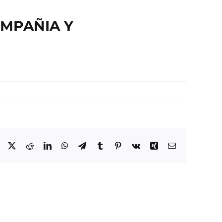
OMPAÑIA Y
Facebook
X
Reddit
LinkedIn
WhatsApp
Telegram
Tumblr
Pinterest
Vk
Xing
Correo
electrónico