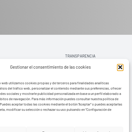
TRANSPARENCIA
Gestionar el consentimiento de las cookies
AVISO LEGAL
o web utilizamos cookies propias y de terceros para finalidades analíticas
POLÍTICA DE PRIVACIDAD
lisis del tráfico web, personalizar el contenido mediante sus preferencias, ofrecer
edes sociales y mostrarle publicidad personalizada en base a un perfil elaborado a
POLÍTICA DE COOKIES (UE)
hábitos de navegación. Para más información puedes consultar nuestra política de
Puedes aceptar todas las cookies mediante el botón “Aceptar” o puedes aceptarlas
eta, modificar su selección o rechazar su uso pulsando en “Configuración de
rvads