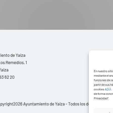
ento de Yaiza
Los Remedios, 1
Yaiza
En nuestro siti
mediante el aná
83 62 20
funciones de r
partir de sus 
cookies
AQUÍ
.
de forma concr
Privacidad”.
pyright2026 Ayuntamiento de Yaiza - Todos los derechos rese