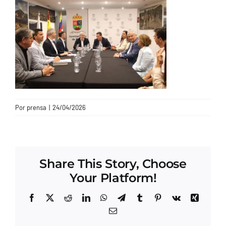
CONTACTO
Por
prensa
|
24/04/2026
Share This Story, Choose
Your Platform!
Facebook
X
Reddit
LinkedIn
WhatsApp
Telegram
Tumblr
Pinterest
Vk
Xing
Correo
electrónico