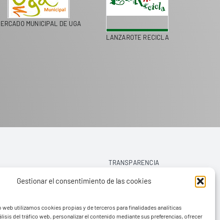
ERCADO MUNICIPAL DE UGA
LANZAROTE RECICLA
COLEGI
TRANSPARENCIA
Gestionar el consentimiento de las cookies
AVISO LEGAL
o web utilizamos cookies propias y de terceros para finalidades analíticas
POLÍTICA DE PRIVACIDAD
lisis del tráfico web, personalizar el contenido mediante sus preferencias, ofrecer