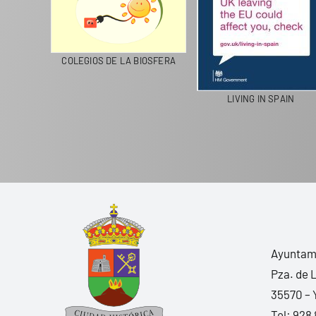
CICLA
COLEGIOS DE LA BIOSFERA
LIVING IN SPAIN
Ayuntami
Pza. de 
35570 – 
Tel:
928 