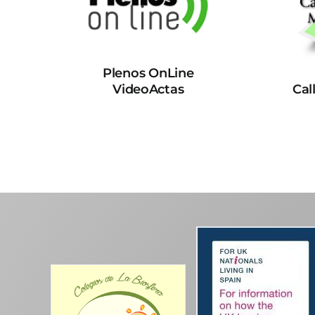
Plenos OnLine
VideoActas
Cal