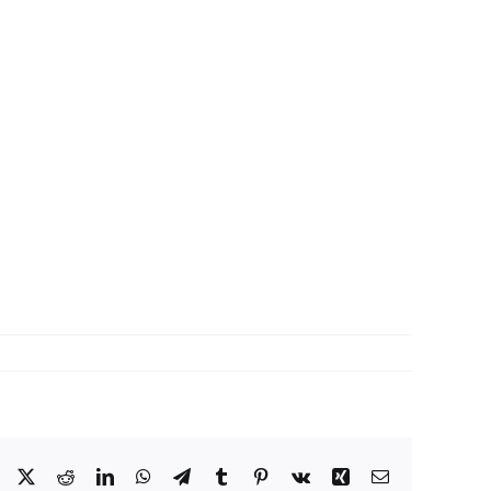
Facebook
X
Reddit
LinkedIn
WhatsApp
Telegram
Tumblr
Pinterest
Vk
Xing
Correo