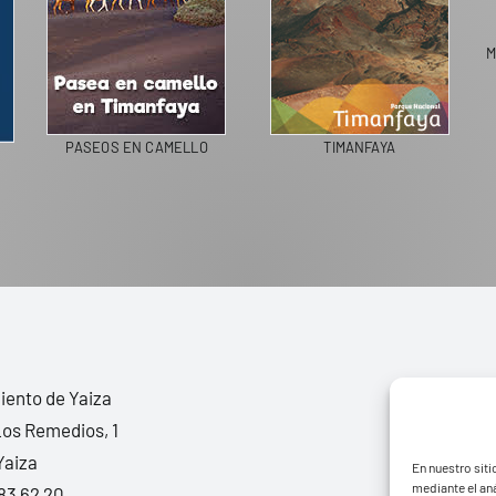
M
PASEOS EN CAMELLO
TIMANFAYA
ento de Yaiza
Los Remedios, 1
Yaiza
En nuestro siti
mediante el aná
83 62 20