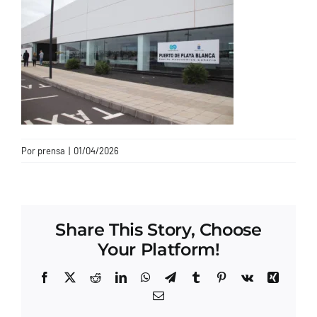
CONTACTO
Por
prensa
|
01/04/2026
Share This Story, Choose
Your Platform!
Facebook
X
Reddit
LinkedIn
WhatsApp
Telegram
Tumblr
Pinterest
Vk
Xing
Correo
electrónico