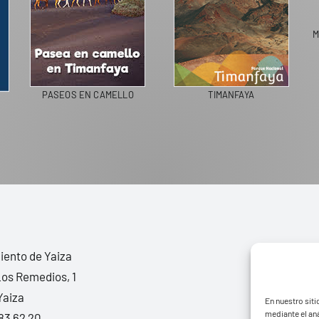
PASEOS EN CAMELLO
TIMANFAYA
ento de Yaiza
Los Remedios, 1
Yaiza
En nuestro siti
mediante el aná
83 62 20