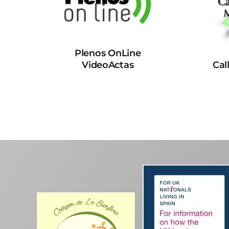
Plenos OnLine
VideoActas
Cal