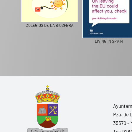
CICLA
COLEGIOS DE LA BIOSFERA
LIVING IN SPAIN
Ayuntami
Pza. de 
35570 – 
Tel:
928 