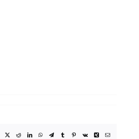
Facebook
X
Reddit
LinkedIn
WhatsApp
Telegram
Tumblr
Pinterest
Vk
Xing
Correo