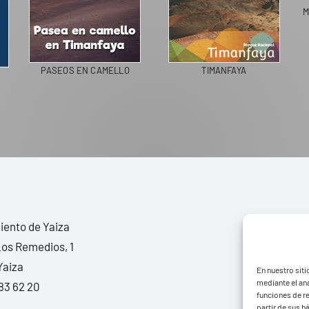
M
PASEOS EN CAMELLO
TIMANFAYA
ento de Yaiza
Los Remedios, 1
Yaiza
En nuestro siti
mediante el aná
83 62 20
funciones de r
partir de sus 