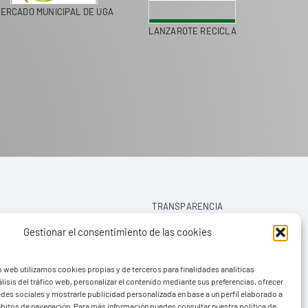
ERCADO MUNICIPAL DE UGA
LANZAROTE RECICLA
COLEGI
TRANSPARENCIA
Gestionar el consentimiento de las cookies
AVISO LEGAL
o web utilizamos cookies propias y de terceros para finalidades analíticas
POLÍTICA DE PRIVACIDAD
lisis del tráfico web, personalizar el contenido mediante sus preferencias, ofrecer
edes sociales y mostrarle publicidad personalizada en base a un perfil elaborado a
POLÍTICA DE COOKIES (UE)
hábitos de navegación. Para más información puedes consultar nuestra política de