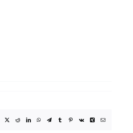
Facebook
X
Reddit
LinkedIn
WhatsApp
Telegram
Tumblr
Pinterest
Vk
Xing
Correo
electrónico