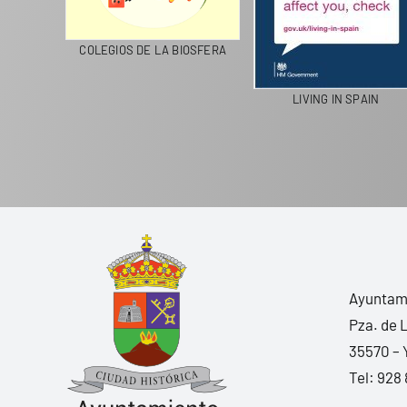
CICLA
COLEGIOS DE LA BIOSFERA
LIVING IN SPAIN
Ayuntami
Pza. de 
35570 – 
Tel:
928 