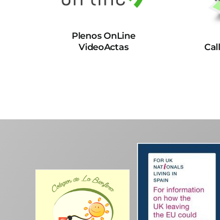
Plenos OnLine
VideoActas
Cal