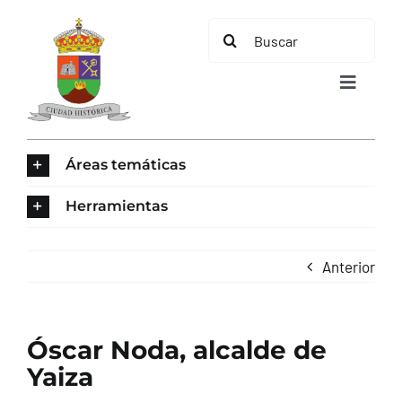
Saltar
Buscar:
al
contenido
Toggle
Navigat
INICIO
Áreas temáticas
ÁREAS TEMÁTICAS
Herramientas
EL MUNICIPIO
Anterior
AYUNTAMIENTO
Óscar Noda, alcalde de
TURISMO
Yaiza