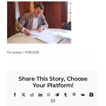
CONTACTO
Por
prensa
|
17/06/2026
Share This Story, Choose
Your Platform!
Facebook
X
Reddit
LinkedIn
WhatsApp
Telegram
Tumblr
Pinterest
Vk
Xing
Correo
electrónico