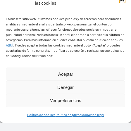
las cookies
En nuestro sitio web utilizamos cookies propias y de terceros para finalidades
analíticas mediante el análisis del tráfico web, personalizar el contenido
Ayuntamiento de Yaiza
mediante sus preferencias, ofrecer funciones de redes sociales y mostrarle
Pza. de Los Remedios, 1
publicidad personalizada en base a un perfil elaborado a partir de sus hábitos de
navegación. Para más información puedes consultar nuestra política de cookies
35570 – Yaiza
AQUÍ
.
Puedes aceptar todas las cookies mediante el botón “Aceptar” o puedes
Tel:
928 83 62 20
aceptarlas de forma concreta, modificar su selección o rechazar su uso pulsando
en “Configuración de Privacidad”.
Toggle
Aceptar
Navigation
© Copyright2026 Ayuntamiento de Yaiza - Todos los
Transparencia
Denegar
derechos reservads
Ver preferencias
Aviso legal
Diseño web Solucionet.com
&
Cibernatural
Política de cookies
Política de privacidad
Aviso legal
Política de privacidad