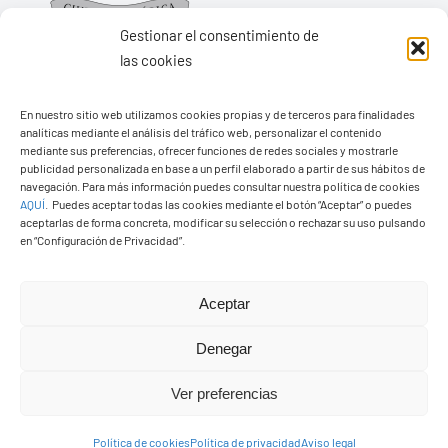
Gestionar el consentimiento de
las cookies
En nuestro sitio web utilizamos cookies propias y de terceros para finalidades
Ayuntamiento de Yaiza
analíticas mediante el análisis del tráfico web, personalizar el contenido
mediante sus preferencias, ofrecer funciones de redes sociales y mostrarle
Pza. de Los Remedios, 1
publicidad personalizada en base a un perfil elaborado a partir de sus hábitos de
35570 – Yaiza
navegación. Para más información puedes consultar nuestra política de cookies
AQUÍ
.
Puedes aceptar todas las cookies mediante el botón “Aceptar” o puedes
Tel:
928 83 62 20
aceptarlas de forma concreta, modificar su selección o rechazar su uso pulsando
en “Configuración de Privacidad”.
Toggle
Aceptar
Navigation
© Copyright2026 Ayuntamiento de Yaiza - Todos los
Transparencia
Denegar
derechos reservads
Ver preferencias
Aviso legal
Diseño web Solucionet.com
&
Cibernatural
Política de cookies
Política de privacidad
Aviso legal