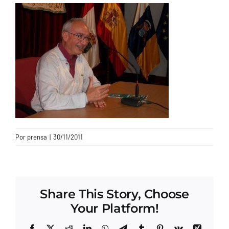
CONTACTO
Por
prensa
|
30/11/2011
Share This Story, Choose
Your Platform!
Facebook
X
Reddit
LinkedIn
WhatsApp
Telegram
Tumblr
Pinterest
Vk
Xing