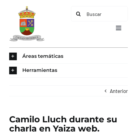
Saltar
Buscar:
al
contenido
Toggle
Navigat
INICIO
Áreas temáticas
ÁREAS TEMÁTICAS
Herramientas
EL MUNICIPIO
Anterior
AYUNTAMIENTO
Camilo Lluch durante su
TURISMO
charla en Yaiza web.