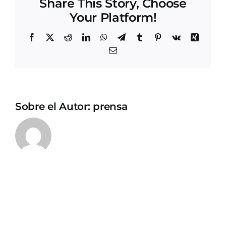
Share This Story, Choose
Your Platform!
Facebook
X
Reddit
LinkedIn
WhatsApp
Telegram
Tumblr
Pinterest
Vk
Xing
Correo
electrónico
Sobre el Autor:
prensa