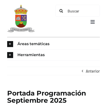
Saltar
Buscar:
al
contenido
Toggle
Navigat
INICIO
Áreas temáticas
ÁREAS TEMÁTICAS
Herramientas
EL MUNICIPIO
Anterior
AYUNTAMIENTO
Portada Programación
TURISMO
Septiembre 2025