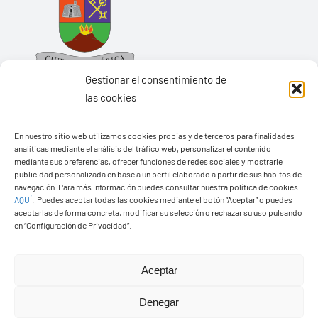
Gestionar el consentimiento de
las cookies
En nuestro sitio web utilizamos cookies propias y de terceros para finalidades
Ayuntamiento de Yaiza
analíticas mediante el análisis del tráfico web, personalizar el contenido
Pza. de Los Remedios, 1
mediante sus preferencias, ofrecer funciones de redes sociales y mostrarle
publicidad personalizada en base a un perfil elaborado a partir de sus hábitos de
35570 – Yaiza
navegación. Para más información puedes consultar nuestra política de cookies
AQUÍ
.
Puedes aceptar todas las cookies mediante el botón “Aceptar” o puedes
Tel:
928 83 62 20
aceptarlas de forma concreta, modificar su selección o rechazar su uso pulsando
en “Configuración de Privacidad”.
Toggle
Navigation
Aceptar
© Copyright2026 Ayuntamiento de Yaiza - Todos los
Transparencia
Denegar
derechos reservads