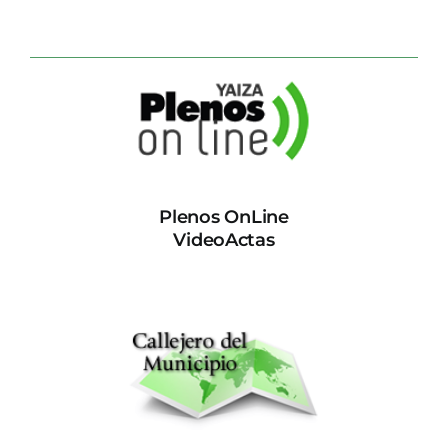
Plenos OnLine
VideoActas