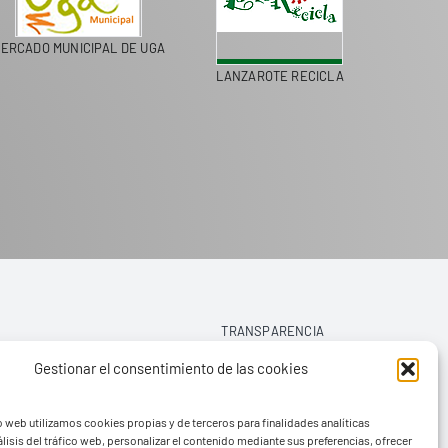
ERCADO MUNICIPAL DE UGA
LANZAROTE RECICLA
COLEGI
TRANSPARENCIA
Gestionar el consentimiento de las cookies
AVISO LEGAL
o web utilizamos cookies propias y de terceros para finalidades analíticas
POLÍTICA DE PRIVACIDAD
lisis del tráfico web, personalizar el contenido mediante sus preferencias, ofrecer