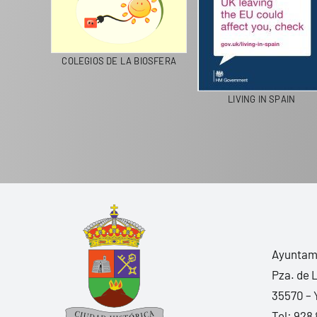
CICLA
COLEGIOS DE LA BIOSFERA
LIVING IN SPAIN
Ayuntami
Pza. de 
35570 – 
Tel:
928 