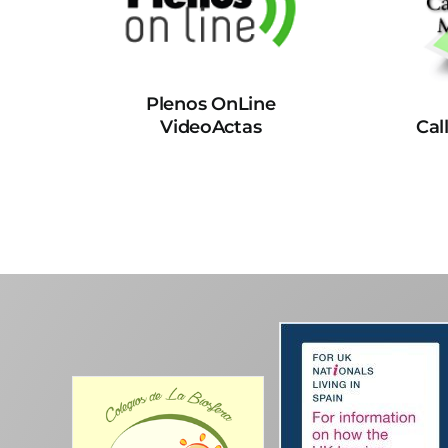
Plenos OnLine
VideoActas
Cal