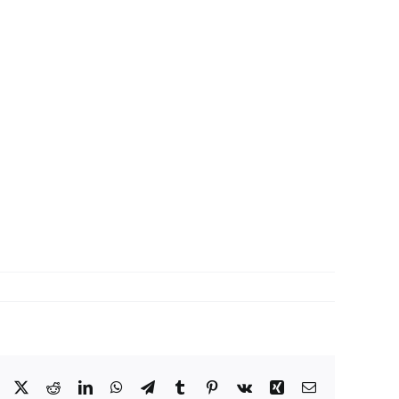
Facebook
X
Reddit
LinkedIn
WhatsApp
Telegram
Tumblr
Pinterest
Vk
Xing
Correo