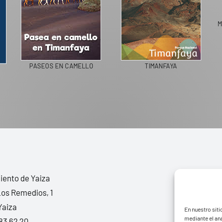
M
PASEOS EN CAMELLO
TIMANFAYA
ento de Yaiza
Los Remedios, 1
Yaiza
En nuestro siti
mediante el aná
83 62 20