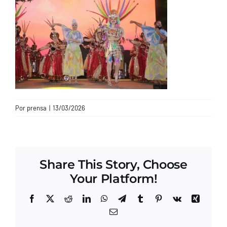
CONTACTO
Por
prensa
|
13/03/2026
Share This Story, Choose
Your Platform!
Facebook
X
Reddit
LinkedIn
WhatsApp
Telegram
Tumblr
Pinterest
Vk
Xing
Correo
electrónico