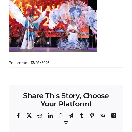
CONTACTO
Por
prensa
|
13/03/2026
Share This Story, Choose
Your Platform!
Facebook
X
Reddit
LinkedIn
WhatsApp
Telegram
Tumblr
Pinterest
Vk
Xing
Correo
electrónico