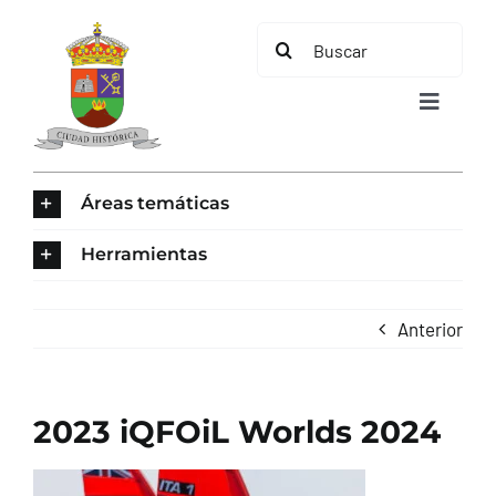
Saltar
Buscar:
al
contenido
Toggle
Navigat
INICIO
Áreas temáticas
ÁREAS TEMÁTICAS
Herramientas
EL MUNICIPIO
Anterior
AYUNTAMIENTO
2023 iQFOiL Worlds 2024
TURISMO