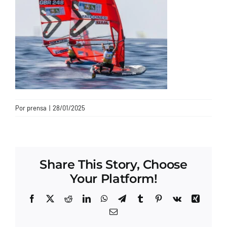
CONTACTO
Por
prensa
|
28/01/2025
Share This Story, Choose
Your Platform!
Facebook
X
Reddit
LinkedIn
WhatsApp
Telegram
Tumblr
Pinterest
Vk
Xing
Correo
electrónico