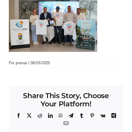
CONTACTO
Por
prensa
|
06/03/2025
Share This Story, Choose
Your Platform!
Facebook
X
Reddit
LinkedIn
WhatsApp
Telegram
Tumblr
Pinterest
Vk
Xing
Correo
electrónico