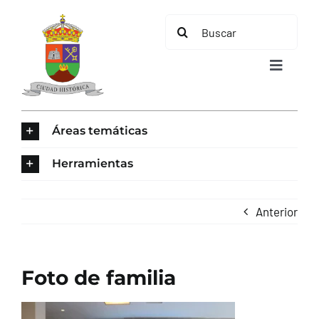
Saltar
Buscar:
al
contenido
Toggle
Navigat
INICIO
Áreas temáticas
ÁREAS TEMÁTICAS
Herramientas
EL MUNICIPIO
Anterior
AYUNTAMIENTO
Foto de familia
TURISMO