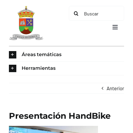
Saltar
Buscar:
al
contenido
Toggle
Navigat
INICIO
Áreas temáticas
ÁREAS TEMÁTICAS
Herramientas
EL MUNICIPIO
Anterior
AYUNTAMIENTO
Presentación HandBike
TURISMO