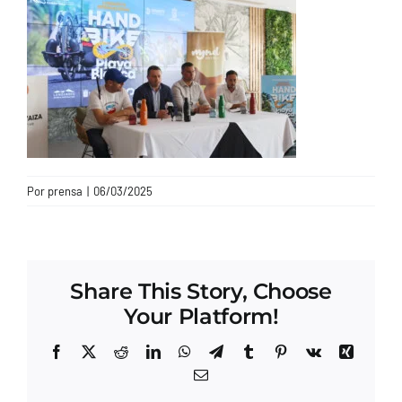
CONTACTO
Por
prensa
|
06/03/2025
Share This Story, Choose
Your Platform!
Facebook
X
Reddit
LinkedIn
WhatsApp
Telegram
Tumblr
Pinterest
Vk
Xing
Correo
electrónico