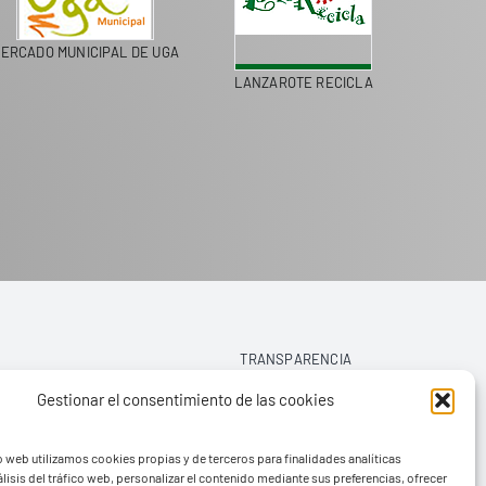
ERCADO MUNICIPAL DE UGA
LANZAROTE RECICLA
COLEGI
TRANSPARENCIA
Gestionar el consentimiento de las cookies
AVISO LEGAL
o web utilizamos cookies propias y de terceros para finalidades analíticas
POLÍTICA DE PRIVACIDAD
lisis del tráfico web, personalizar el contenido mediante sus preferencias, ofrecer