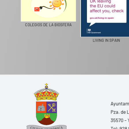
CICLA
COLEGIOS DE LA BIOSFERA
LIVING IN SPAIN
Ayuntami
Pza. de 
35570 – 
Tel:
928 