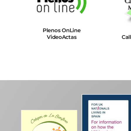
Plenos OnLine
VideoActas
Cal