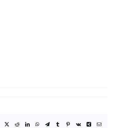
Facebook
X
Reddit
LinkedIn
WhatsApp
Telegram
Tumblr
Pinterest
Vk
Xing
Correo