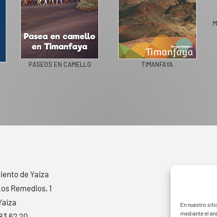
M
PASEOS EN CAMELLO
TIMANFAYA
ento de Yaiza
Los Remedios, 1
Yaiza
En nuestro siti
mediante el aná
83 62 20