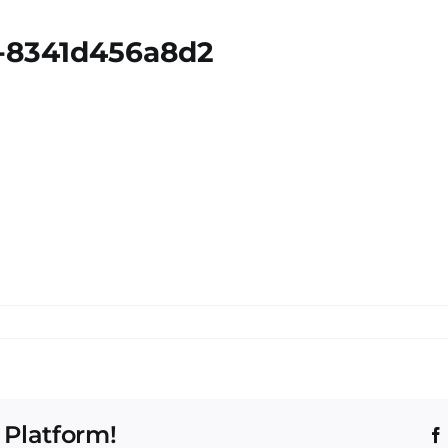
a-8341d456a8d2
 Platform!