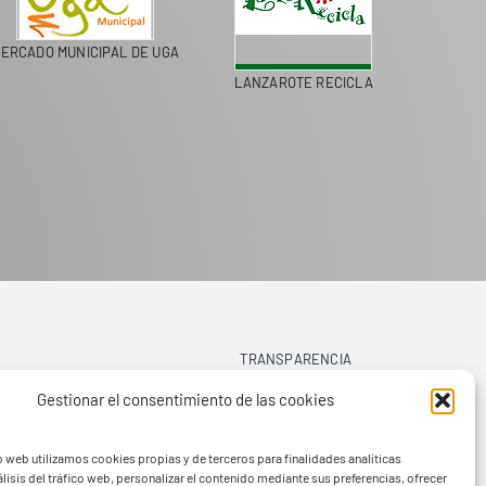
ERCADO MUNICIPAL DE UGA
LANZAROTE RECICLA
COLEGI
TRANSPARENCIA
Gestionar el consentimiento de las cookies
AVISO LEGAL
o web utilizamos cookies propias y de terceros para finalidades analíticas
POLÍTICA DE PRIVACIDAD
lisis del tráfico web, personalizar el contenido mediante sus preferencias, ofrecer