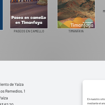
M
PASEOS EN CAMELLO
TIMANFAYA
ento de Yaiza
Los Remedios, 1
Yaiza
En nuestro siti
mediante el aná
83 62 20