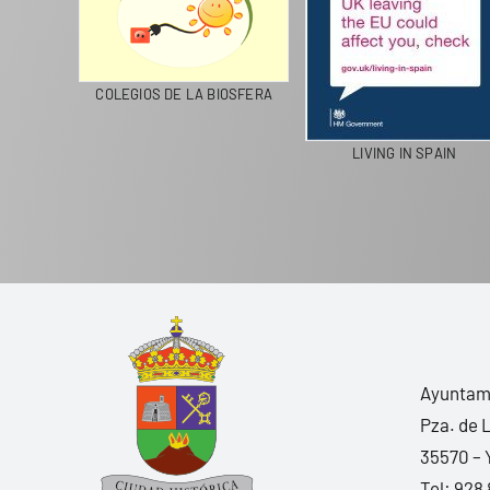
CICLA
COLEGIOS DE LA BIOSFERA
LIVING IN SPAIN
Ayuntami
Pza. de 
35570 – 
Tel:
928 