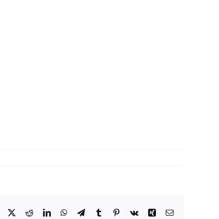
Facebook
X
Reddit
LinkedIn
WhatsApp
Telegram
Tumblr
Pinterest
Vk
Xing
Correo