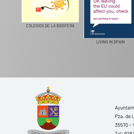
CICLA
COLEGIOS DE LA BIOSFERA
LIVING IN SPAIN
Ayuntami
Pza. de 
35570 – 
Tel:
928 