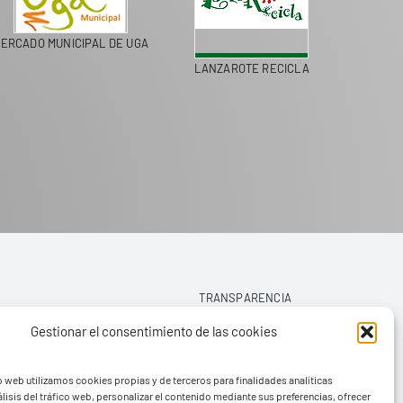
ERCADO MUNICIPAL DE UGA
LANZAROTE RECICLA
COLEGI
TRANSPARENCIA
Gestionar el consentimiento de las cookies
AVISO LEGAL
o web utilizamos cookies propias y de terceros para finalidades analíticas
POLÍTICA DE PRIVACIDAD
lisis del tráfico web, personalizar el contenido mediante sus preferencias, ofrecer