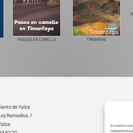
M
PASEOS EN CAMELLO
TIMANFAYA
ento de Yaiza
Los Remedios, 1
Yaiza
En nuestro siti
mediante el aná
83 62 20