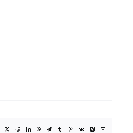
Facebook
X
Reddit
LinkedIn
WhatsApp
Telegram
Tumblr
Pinterest
Vk
Xing
Correo