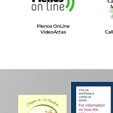
Plenos OnLine
VideoActas
Cal