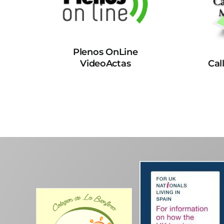
Plenos OnLine
VideoActas
Cal