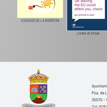
CICLA
COLEGIOS DE LA BIOSFERA
LIVING IN SPAIN
Ayuntami
Pza. de 
35570 – 
Tel:
928 