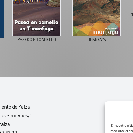
M
PASEOS EN CAMELLO
TIMANFAYA
ento de Yaiza
Los Remedios, 1
Yaiza
En nuestro siti
mediante el aná
83 62 20