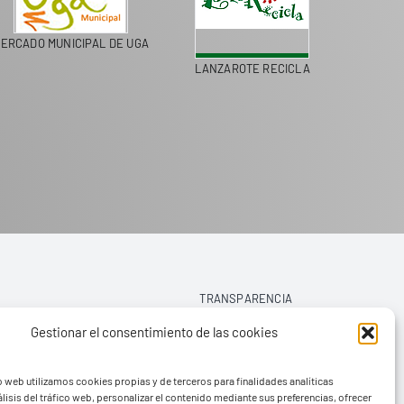
ERCADO MUNICIPAL DE UGA
LANZAROTE RECICLA
COLEGI
TRANSPARENCIA
Gestionar el consentimiento de las cookies
AVISO LEGAL
o web utilizamos cookies propias y de terceros para finalidades analíticas
POLÍTICA DE PRIVACIDAD
lisis del tráfico web, personalizar el contenido mediante sus preferencias, ofrecer