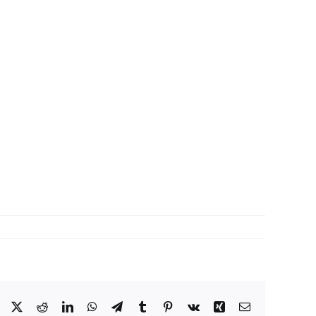
Facebook
X
Reddit
LinkedIn
WhatsApp
Telegram
Tumblr
Pinterest
Vk
Xing
Correo