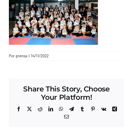
CONTACTO
Por
prensa
|
14/11/2022
Share This Story, Choose
Your Platform!
Facebook
X
Reddit
LinkedIn
WhatsApp
Telegram
Tumblr
Pinterest
Vk
Xing
Correo
electrónico