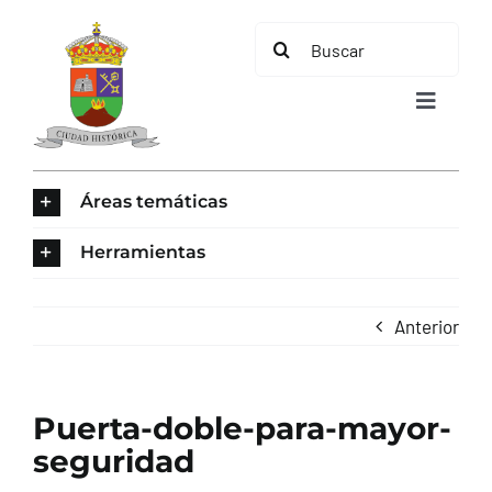
Saltar
Buscar:
al
contenido
Toggle
Navigat
INICIO
Áreas temáticas
ÁREAS TEMÁTICAS
Herramientas
EL MUNICIPIO
Anterior
AYUNTAMIENTO
Puerta-doble-para-mayor-
TURISMO
seguridad