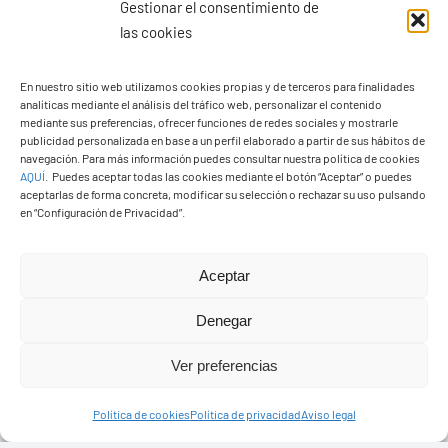
Gestionar el consentimiento de
las cookies
En nuestro sitio web utilizamos cookies propias y de terceros para finalidades
analíticas mediante el análisis del tráfico web, personalizar el contenido
Ayuntamiento de Yaiza
mediante sus preferencias, ofrecer funciones de redes sociales y mostrarle
Pza. de Los Remedios, 1
publicidad personalizada en base a un perfil elaborado a partir de sus hábitos de
navegación. Para más información puedes consultar nuestra política de cookies
35570 – Yaiza
AQUÍ
.
Puedes aceptar todas las cookies mediante el botón “Aceptar” o puedes
Tel:
928 83 62 20
aceptarlas de forma concreta, modificar su selección o rechazar su uso pulsando
en “Configuración de Privacidad”.
Toggle
Aceptar
Navigation
© Copyright2026 Ayuntamiento de Yaiza - Todos los
Transparencia
Denegar
derechos reservads
Ver preferencias
Aviso legal
Diseño web Solucionet.com
&
Cibernatural
Política de cookies
Política de privacidad
Aviso legal