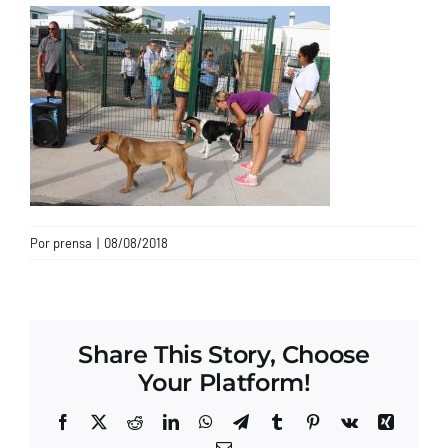
CONTACTO
Por
prensa
|
08/08/2018
Share This Story, Choose
Your Platform!
Facebook
X
Reddit
LinkedIn
WhatsApp
Telegram
Tumblr
Pinterest
Vk
Xing
Correo