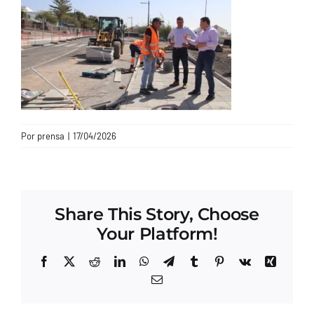
CONTACTO
Por
prensa
|
17/04/2026
Share This Story, Choose
Your Platform!
Facebook
X
Reddit
LinkedIn
WhatsApp
Telegram
Tumblr
Pinterest
Vk
Xing
Correo
electrónico