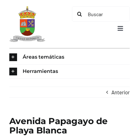
Saltar
Buscar:
al
contenido
Toggle
Navigat
INICIO
Áreas temáticas
ÁREAS TEMÁTICAS
Herramientas
EL MUNICIPIO
Anterior
AYUNTAMIENTO
Avenida Papagayo de
TURISMO
Playa Blanca