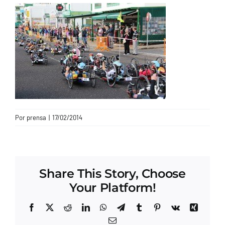
CONTACTO
Por
prensa
|
17/02/2014
Share This Story, Choose
Your Platform!
Facebook
X
Reddit
LinkedIn
WhatsApp
Telegram
Tumblr
Pinterest
Vk
Xing
Correo