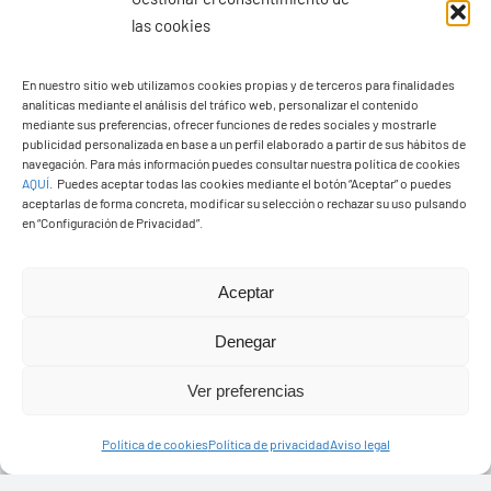
las cookies
En nuestro sitio web utilizamos cookies propias y de terceros para finalidades
analíticas mediante el análisis del tráfico web, personalizar el contenido
Ayuntamiento de Yaiza
mediante sus preferencias, ofrecer funciones de redes sociales y mostrarle
Pza. de Los Remedios, 1
publicidad personalizada en base a un perfil elaborado a partir de sus hábitos de
navegación. Para más información puedes consultar nuestra política de cookies
35570 – Yaiza
AQUÍ
.
Puedes aceptar todas las cookies mediante el botón “Aceptar” o puedes
Tel:
928 83 62 20
aceptarlas de forma concreta, modificar su selección o rechazar su uso pulsando
en “Configuración de Privacidad”.
Toggle
Aceptar
Navigation
© Copyright2026 Ayuntamiento de Yaiza - Todos los
Transparencia
Denegar
derechos reservads
Ver preferencias
Aviso legal
Diseño web Solucionet.com
&
Cibernatural
Política de cookies
Política de privacidad
Aviso legal
Política de privacidad