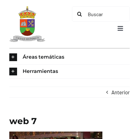
Saltar
Buscar:
al
contenido
Toggle
Navigat
INICIO
Áreas temáticas
ÁREAS TEMÁTICAS
Herramientas
EL MUNICIPIO
Anterior
AYUNTAMIENTO
web 7
TURISMO