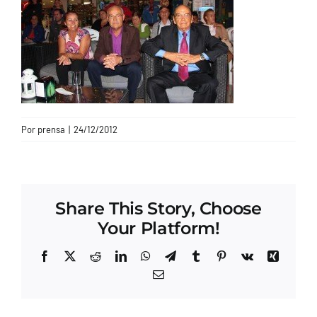
CONTACTO
Por
prensa
|
24/12/2012
Share This Story, Choose
Your Platform!
Facebook
X
Reddit
LinkedIn
WhatsApp
Telegram
Tumblr
Pinterest
Vk
Xing
Correo
electrónico