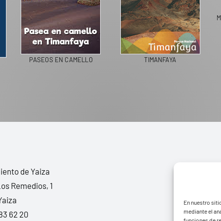
M
PASEOS EN CAMELLO
TIMANFAYA
ento de Yaiza
Los Remedios, 1
Yaiza
En nuestro siti
mediante el aná
83 62 20
funciones de r