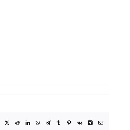
Facebook
X
Reddit
LinkedIn
WhatsApp
Telegram
Tumblr
Pinterest
Vk
Xing
Correo
electrónico