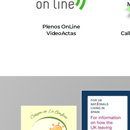
Plenos OnLine
VideoActas
Cal