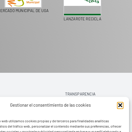
ERCADO MUNICIPAL DE UGA
LANZAROTE RECICLA
COLEGI
TRANSPARENCIA
Gestionar el consentimiento de las cookies
AVISO LEGAL
o web utilizamos cookies propias y de terceros para finalidades analíticas
POLÍTICA DE PRIVACIDAD
lisis del tráfico web, personalizar el contenido mediante sus preferencias, ofrecer
edes sociales y mostrarle publicidad personalizada en base a un perfil elaborado a