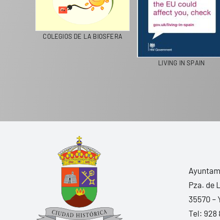
CICLA
COLEGIOS DE LA BIOSFERA
LIVING IN SPAIN
Ayuntami
Pza. de 
35570 – 
Tel:
928 