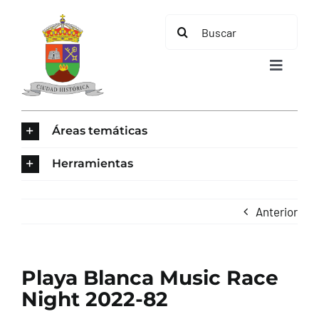
Saltar
Buscar:
al
contenido
Toggle
Navigat
INICIO
Áreas temáticas
ÁREAS TEMÁTICAS
Herramientas
EL MUNICIPIO
Anterior
AYUNTAMIENTO
Playa Blanca Music Race
TURISMO
Night 2022-82