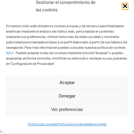
Gestionar el consentimiento de
las cookies
En nuestro sitio web utilizamos cookies propias y de terceros para finalidades
analíticas mediante el análisis del tráfico web, personalizar el contenido
Ayuntamiento de Yaiza
mediante sus preferencias, ofrecer funciones de redes sociales y mostrarle
Pza. de Los Remedios, 1
publicidad personalizada en base a un perfil elaborado a partir de sus hábitos de
navegación. Para más información puedes consultar nuestra política de cookies
35570 – Yaiza
AQUÍ
.
Puedes aceptar todas las cookies mediante el botón “Aceptar” o puedes
Tel:
928 83 62 20
aceptarlas de forma concreta, modificar su selección o rechazar su uso pulsando
en “Configuración de Privacidad”.
Toggle
Aceptar
Navigation
© Copyright2026 Ayuntamiento de Yaiza - Todos los
Transparencia
Denegar
derechos reservads
Ver preferencias
Aviso legal
Diseño web Solucionet.com
&
Cibernatural
Política de cookies
Política de privacidad
Aviso legal