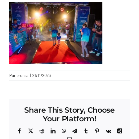
CONTACTO
Por
prensa
|
21/11/2023
Share This Story, Choose
Your Platform!
Facebook
X
Reddit
LinkedIn
WhatsApp
Telegram
Tumblr
Pinterest
Vk
Xing
Correo