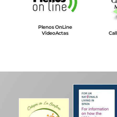
Plenos OnLine
VideoActas
Cal