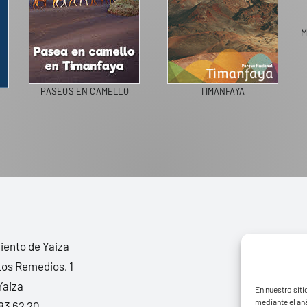
M
PASEOS EN CAMELLO
TIMANFAYA
ento de Yaiza
Los Remedios, 1
Yaiza
En nuestro siti
mediante el aná
83 62 20