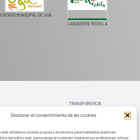
ERCADO MUNICIPAL DE UGA
LANZAROTE RECICLA
COLEGI
TRANSPARENCIA
Gestionar el consentimiento de las cookies
AVISO LEGAL
o web utilizamos cookies propias y de terceros para finalidades analíticas
POLÍTICA DE PRIVACIDAD
lisis del tráfico web, personalizar el contenido mediante sus preferencias, ofrecer