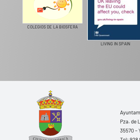
CICLA
COLEGIOS DE LA BIOSFERA
LIVING IN SPAIN
Ayuntami
Pza. de 
35570 – 
Tel:
928 