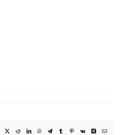
Facebook
X
Reddit
LinkedIn
WhatsApp
Telegram
Tumblr
Pinterest
Vk
Xing
Correo