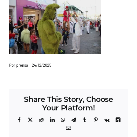
CONTACTO
Por
prensa
|
24/12/2025
Share This Story, Choose
Your Platform!
Facebook
X
Reddit
LinkedIn
WhatsApp
Telegram
Tumblr
Pinterest
Vk
Xing
Correo
electrónico