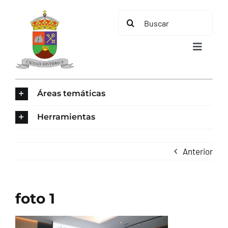
Saltar
Buscar:
al
contenido
Toggle
Navigat
INICIO
Áreas temáticas
ÁREAS TEMÁTICAS
Herramientas
EL MUNICIPIO
Anterior
AYUNTAMIENTO
foto 1
TURISMO