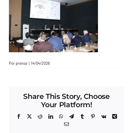
CONTACTO
Por
prensa
|
14/04/2026
Share This Story, Choose
Your Platform!
Facebook
X
Reddit
LinkedIn
WhatsApp
Telegram
Tumblr
Pinterest
Vk
Xing
Correo
electrónico