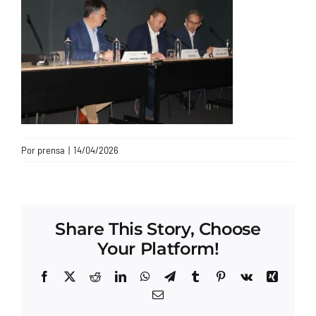
CONTACTO
Por
prensa
|
14/04/2026
Share This Story, Choose
Your Platform!
Facebook
X
Reddit
LinkedIn
WhatsApp
Telegram
Tumblr
Pinterest
Vk
Xing
Correo
electrónico