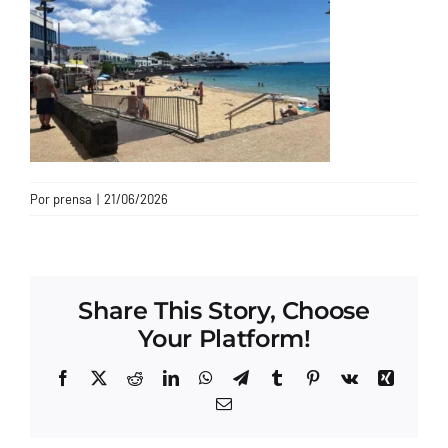
CONTACTO
Por
prensa
|
21/06/2026
Share This Story, Choose
Your Platform!
Facebook
X
Reddit
LinkedIn
WhatsApp
Telegram
Tumblr
Pinterest
Vk
Xing
Correo
electrónico