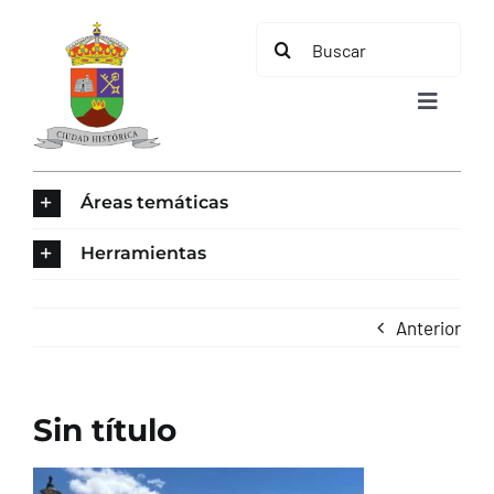
Saltar
Buscar:
al
contenido
Toggle
Navigat
INICIO
Áreas temáticas
ÁREAS TEMÁTICAS
Herramientas
EL MUNICIPIO
Anterior
AYUNTAMIENTO
Sin título
TURISMO