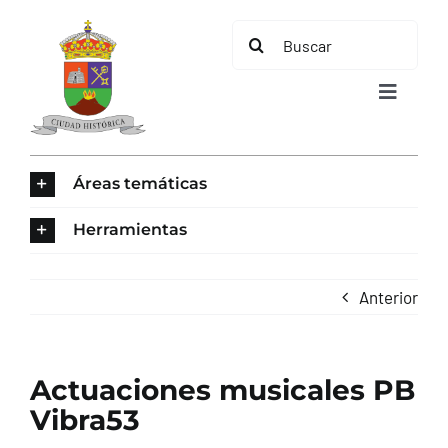
Saltar
Buscar:
al
contenido
Toggle
Navigat
INICIO
Áreas temáticas
ÁREAS TEMÁTICAS
Herramientas
EL MUNICIPIO
Anterior
AYUNTAMIENTO
Actuaciones musicales PB
TURISMO
Vibra53