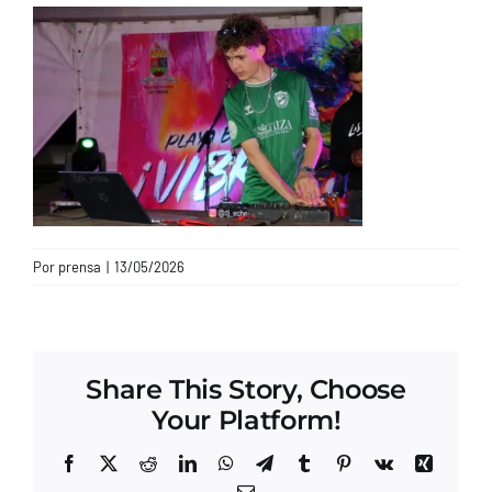
CONTACTO
Por
prensa
|
13/05/2026
Share This Story, Choose
Your Platform!
Facebook
X
Reddit
LinkedIn
WhatsApp
Telegram
Tumblr
Pinterest
Vk
Xing
Correo