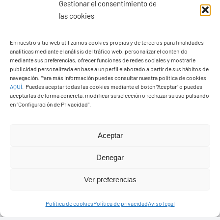
Gestionar el consentimiento de
las cookies
En nuestro sitio web utilizamos cookies propias y de terceros para finalidades
analíticas mediante el análisis del tráfico web, personalizar el contenido
Ayuntamiento de Yaiza
mediante sus preferencias, ofrecer funciones de redes sociales y mostrarle
Pza. de Los Remedios, 1
publicidad personalizada en base a un perfil elaborado a partir de sus hábitos de
navegación. Para más información puedes consultar nuestra política de cookies
35570 – Yaiza
AQUÍ
.
Puedes aceptar todas las cookies mediante el botón “Aceptar” o puedes
Tel:
928 83 62 20
aceptarlas de forma concreta, modificar su selección o rechazar su uso pulsando
en “Configuración de Privacidad”.
Toggle
Aceptar
Navigation
© Copyright2026 Ayuntamiento de Yaiza - Todos los
Transparencia
Denegar
derechos reservads
Ver preferencias
Aviso legal
Diseño web Solucionet.com
&
Cibernatural
Política de cookies
Política de privacidad
Aviso legal