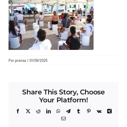
CONTACTO
Por
prensa
|
01/09/2025
Share This Story, Choose
Your Platform!
Facebook
X
Reddit
LinkedIn
WhatsApp
Telegram
Tumblr
Pinterest
Vk
Xing
Correo
electrónico